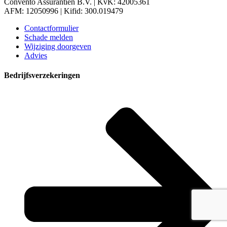
Convento Assurantiën B.V. | KvK: 42005361
AFM: 12050996 | Kifid: 300.019479
Contactformulier
Schade melden
Wijziging doorgeven
Advies
Bedrijfsverzekeringen